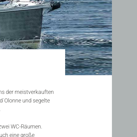
ns der meistverkauften
-d´Olonne und segelte
.
er zwei WC-Räumen.
uch eine große